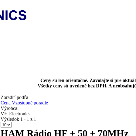
Ceny sú len orientačné. Zavolajte si pre aktuá
Všetky ceny sú uvedené bez DPH. A neobsahujú
Zoradiť podľa
Cena Vzostupné poradie
Výrobca:
VH Electronics
Výsledok 1 - 1 z 1
HAM Rádio HF + 50 + 70MHz