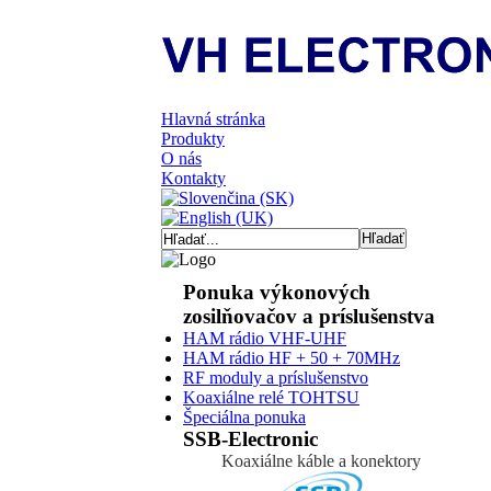
Hlavná stránka
Produkty
O nás
Kontakty
Ponuka výkonových
zosilňovačov a príslušenstva
HAM rádio VHF-UHF
HAM rádio HF + 50 + 70MHz
RF moduly a príslušenstvo
Koaxiálne relé TOHTSU
Špeciálna ponuka
SSB-Electronic
Koaxiálne káble a konektory