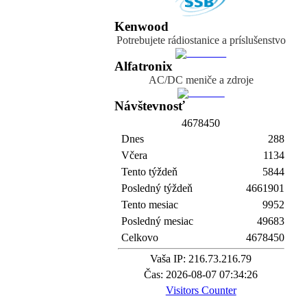
Kenwood
Potrebujete rádiostanice a príslušenstvo
Alfatronix
AC/DC meniče a zdroje
Návštevnosť
4
6
7
8
4
5
0
Dnes
288
Včera
1134
Tento týždeň
5844
Posledný týždeň
4661901
Tento mesiac
9952
Posledný mesiac
49683
Celkovo
4678450
Vaša IP: 216.73.216.79
Čas: 2026-08-07 07:34:26
Visitors Counter