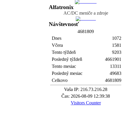
Alfatronix
AC/DC meniče a zdroje
Návštevnosť
4
6
8
1
8
0
9
Dnes
1072
Včera
1581
Tento týždeň
9203
Posledný týždeň
4661901
Tento mesiac
13311
Posledný mesiac
49683
Celkovo
4681809
Vaša IP: 216.73.216.28
Čas: 2026-08-09 12:39:38
Visitors Counter