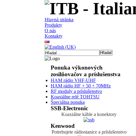
Hlavná stránka
Produkty
O nás
Kontakty
Ponuka výkonových
zosilňovačov a príslušenstva
HAM rádio VHF-UHF
HAM rádio HF + 50 + 70MHz
RF moduly a príslušenstvo
Koaxiálne relé TOHTSU
Špeciálna ponuka
SSB-Electronic
Koaxiálne káble a konektory
Kenwood
Potrebujete rádiostanice a príslušenstvo