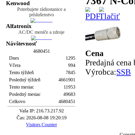
7367 N-Con
Kenwood
Potrebujete rádiostanice a
príslušenstvo
Alfatronix
AC/DC meniče a zdroje
Návštevnosť
4
6
8
0
4
5
1
Cena
Dnes
1295
Predajná cena
Včera
994
Výrobca:
SSB
Tento týždeň
7845
Posledný týždeň
4661901
Tento mesiac
11953
Posledný mesiac
49683
Celkovo
4680451
Vaša IP: 216.73.217.92
Čas: 2026-08-08 19:20:19
Visitors Counter
Copyrig