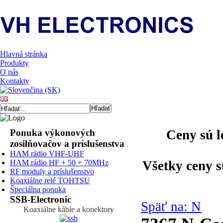
Hlavná stránka
Produkty
O nás
Kontakty
Ponuka výkonových
Ceny sú l
zosilňovačov a príslušenstva
HAM rádio VHF-UHF
HAM rádio HF + 50 + 70MHz
Všetky ceny 
RF moduly a príslušenstvo
Koaxiálne relé TOHTSU
Špeciálna ponuka
SSB-Electronic
Späť na: N
Koaxiálne káble a konektory