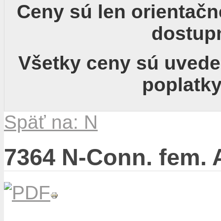
Ceny sú len orientačné
dostup
Všetky ceny sú uved
poplatky
Späť na: N
7364 N-Conn. fem. A